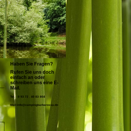
Haben Sie Fragen?
Rufen Sie uns doch
einfach an oder
schreiben uns eine E-
Mail.
Tel.: 0 93 72 . 40 83 804
Mail:info@campingbarbarossa.de